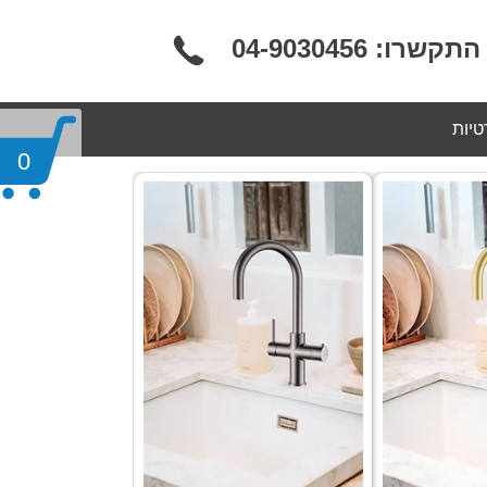
רו: 04-9030456
טיות
0