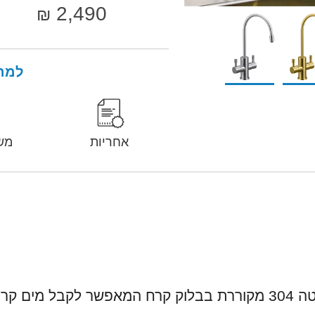
2,490
₪
למה 
אחריות
מש